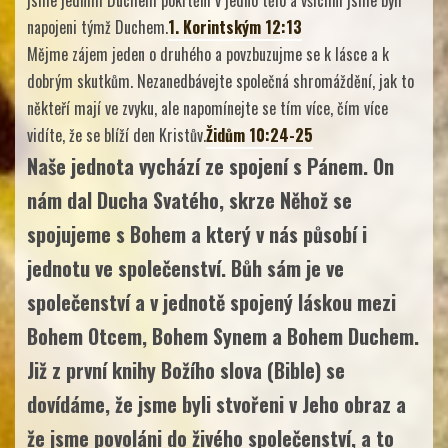
napojeni týmž Duchem.
1. Korintským 12:13
Mějme zájem jeden o druhého a povzbuzujme se k lásce a k
dobrým skutkům. Nezanedbávejte společná shromáždění, jak to
někteří mají ve zvyku, ale napomínejte se tím více, čím více
vidíte, že se blíží den Kristův.
Židům 10:24-25
Naše jednota vychází ze spojení s Pánem. On
nám dal Ducha Svatého, skrze Něhož se
spojujeme s Bohem a který v nás působí i
jednotu ve společenství. Bůh sám je ve
společenství a v jednotě spojený láskou mezi
Bohem Otcem, Bohem Synem a Bohem Duchem.
Již z první knihy Božího slova (Bible) se
dovídáme, že jsme byli stvořeni v Jeho obraz a
že jsme povoláni do živého společenství, a to