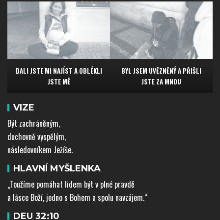
DALI JSTE
MI NAJÍST
A OBLÉKLI
BYL JSEM UVĚZNĚNÝ
A PŘIŠLI
JSTE MĚ
JSTE ZA MNOU
VIZE
Být zachráněným,
duchovně vyspělým,
následovníkem Ježíše.
HLAVNÍ MYŠLENKA
„Toužíme pomáhat lidem být v plné pravdě
a lásce Boží, jedno s Bohem a spolu navzájem.“
DEU 32:10