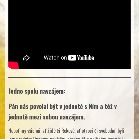
Jedno spolu navzájem:
Pán nás povolal být v jednotě s Ním a též v
jednotě mezi sebou navzájem.
Neboť my všichni, ať Židé či Řekové, ať otroci či svobodní, byli
jsme jedním Duchem pokřtěni v jedno tělo a všichni jsme byli