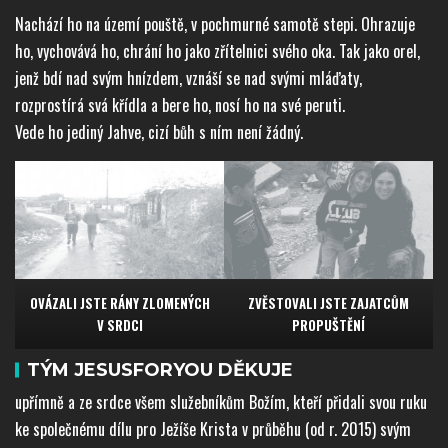
Nachází ho na území pouště, v pochmurné samotě stepi. Ohrazuje
ho, vychovává ho, chrání ho jako zřítelnici svého oka. Tak jako orel,
jenž bdí nad svým hnízdem, vznáší se nad svými mláďaty,
rozprostírá svá křídla a bere ho, nosí ho na své peruti.
Vede ho jediný Jahve, cizí bůh s ním není žádný.
OVÁZALI JSTE RÁNY ZLOMENÝCH
ZVĚSTOVALI JSTE ZAJATCŮM
V SRDCI
PROPUŠTĚNÍ
TÝM JESUSFORYOU DĚKUJE
upřímně a ze srdce všem služebníkům Božím, kteří přidali svou ruku
ke společnému dílu pro Ježíše Krista v průběhu (od r. 2015) svým