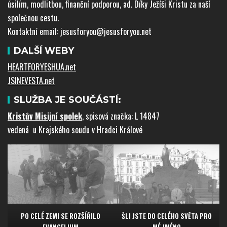
úsilím, modlitbou, finanční podporou, ad. Díky Ježíši Kristu za naší
společnou cestu.
Kontaktní email: jesusforyou@jesusforyou.net
DALŠÍ WEBY
HEARTFORYESHUA.net
JSINEVESTA.net
SLUŽBA JE SOUČÁSTÍ:
Kristův Misijní spolek
, spisová značka: L 14847
vedená u Krajského soudu v Hradci Králové
ŠLI JSTE DO CELÉHO SVĚTA PRO
PO CELÉ ZEMI SE ROZŠÍŘILO
MÉ JMÉNO