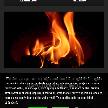
EVANGELIUM
Webdesign: ayajesusforyou@gmail.com l Copyright © All rights
Používáním tohoto webu souhlasíte s použitím souborů cookies nutných k správné
reserved.
|
EnterNews
by AF themes.
funkčnosti webu, analytických, které zjišťují návštěvnost, a souborů cookies třetích
stran (Stránky obsahují doplňky jiných webů, které mohou mít své specifické cookies,
které se vás používáním našeho webu týkají. Tyto cookies naleznete na jejich
stránkách).