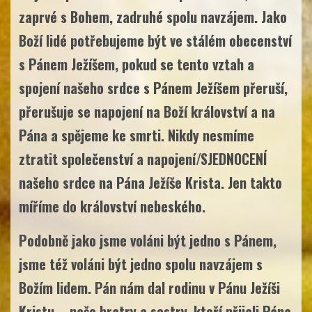
zaprvé s Bohem, zadruhé spolu navzájem. Jako
Boží lidé potřebujeme být ve stálém obecenství
s Pánem Ježíšem, pokud se tento vztah a
spojení našeho srdce s Pánem Ježíšem přeruší,
přerušuje se napojení na Boží království a na
Pána a spějeme ke smrti. Nikdy nesmíme
ztratit společenství a napojení/SJEDNOCENÍ
našeho srdce na Pána Ježíše Krista. Jen takto
míříme do království nebeského.
Podobně jako jsme voláni být jedno s Pánem,
jsme též voláni být jedno spolu navzájem s
Božím lidem. Pán nám dal rodinu v Pánu Ježíši
Kristu – naše bratry a sestry, kteří přijali Pána