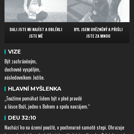
DALI JSTE
MI NAJÍST
A OBLÉKLI
BYL JSEM UVĚZNĚNÝ
A PŘIŠLI
JSTE MĚ
JSTE ZA MNOU
VIZE
Být zachráněným,
duchovně vyspělým,
následovníkem Ježíše.
HLAVNÍ MYŠLENKA
„Toužíme pomáhat lidem být v plné pravdě
a lásce Boží, jedno s Bohem a spolu navzájem.“
DEU 32:10
Nachází ho na území pouště, v pochmurné samotě stepi. Ohrazuje