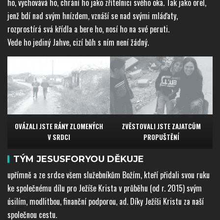
ho, vychovává ho, chrání ho jako zřítelnici svého oka. Tak jako orel,
jenž bdí nad svým hnízdem, vznáší se nad svými mláďaty,
rozprostírá svá křídla a bere ho, nosí ho na své peruti.
Vede ho jediný Jahve, cizí bůh s ním není žádný.
OVÁZALI JSTE RÁNY ZLOMENÝCH
ZVĚSTOVALI JSTE ZAJATCŮM
V SRDCI
PROPUŠTĚNÍ
TÝM JESUSFORYOU DĚKUJE
upřímně a ze srdce všem služebníkům Božím, kteří přidali svou ruku
ke společnému dílu pro Ježíše Krista v průběhu (od r. 2015) svým
úsilím, modlitbou, finanční podporou, ad. Díky Ježíši Kristu za naší
společnou cestu.