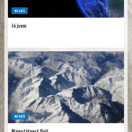
MESIÁŠ
Já jsem
MESIÁŠ
Majestátnost Boží