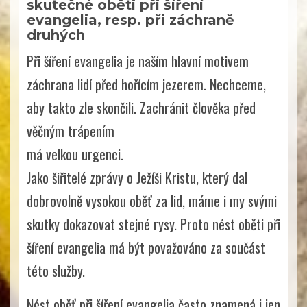
skutečné oběti při šíření
evangelia, resp. při záchraně
druhých
Při šíření evangelia je naším hlavní motivem
záchrana lidí před hořícím jezerem. Nechceme,
aby takto zle skončili. Zachránit člověka před
věčným trápením
má velkou urgenci.
Jako šiřitelé zprávy o Ježíši Kristu, který dal
dobrovolně vysokou oběť za lid, máme i my svými
skutky dokazovat stejné rysy. Proto nést oběti při
šíření evangelia má být považováno za součást
této služby.
Nést oběť při šíření evangelia často znamená i jen