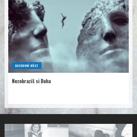
DUCHOVNÍ RŮST
Nezobrazíš si Boha