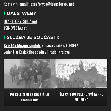
Kontaktní email: jesusforyou@jesusforyou.net
DALŠÍ WEBY
HEARTFORYESHUA.net
JSINEVESTA.net
SLUŽBA JE SOUČÁSTÍ:
Kristův Misijní spolek
, spisová značka: L 14847
vedená u Krajského soudu v Hradci Králové
ŠLI JSTE DO CELÉHO SVĚTA PRO
PO CELÉ ZEMI SE ROZŠÍŘILO
MÉ JMÉNO
EVANGELIUM