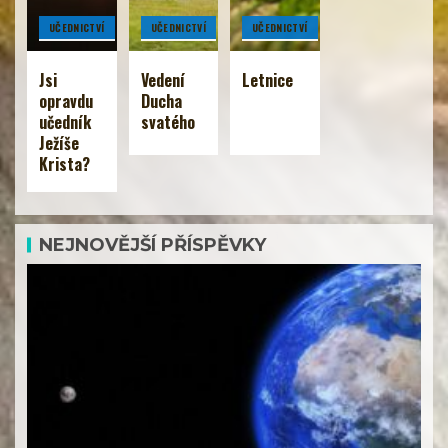
UČEDNICTVÍ
UČEDNICTVÍ
UČEDNICTVÍ
Jsi
Vedení
Letnice
opravdu
Ducha
učedník
svatého
Ježíše
Krista?
NEJNOVĚJŠÍ PŘÍSPĚVKY