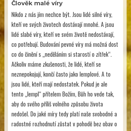
Člověk malé víry
Nikdo z nás jím nechce být. Jsou lidé silné víry,
kteří ve svých životech dostávají mnohé. A jsou
lidé slabé víry, kteří ve svém životě nedostávají,
co potřebují. Budování pevné víry má možná dost
co do činění s „neděláním si starostí o zítřek“.
Ačkoliv máme zkušenosti, že lidé, kteří se
neznepokojují, končí často jako lemplové. A to
jsou lidé, kteří mají nedostatek. Pokud je ale
tento „lempl“ přítelem Božím, Bůh ho vede tak,
aby do svého příliš volného způsobu života
nedošel. Do jaké míry tedy platí naše svobodné a
radostné rozhodnutí zůstat v pohodě bez obav o