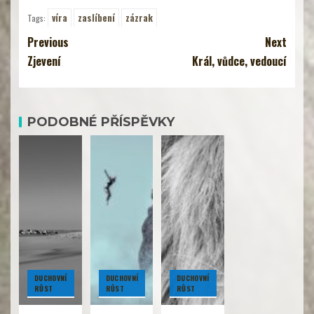
víra
zaslíbení
zázrak
Tags:
Previous
Next
Zjevení
Král, vůdce, vedoucí
PODOBNÉ PŘÍSPĚVKY
DUCHOVNÍ
DUCHOVNÍ
DUCHOVNÍ
RŮST
RŮST
RŮST