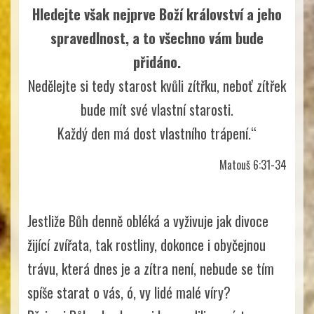
Hledejte však nejprve Boží království a jeho
spravedlnost, a to všechno vám bude
přidáno.
Nedělejte si tedy starost kvůli zítřku, neboť zítřek
bude mít své vlastní starosti.
Každý den má dost vlastního trápení.“
Matouš 6:31-34
Jestliže Bůh denně obléká a vyživuje jak divoce
žijící zvířata, tak rostliny, dokonce i obyčejnou
trávu, která dnes je a zítra není, nebude se tím
spíše starat o vás, ó, vy lidé malé víry?