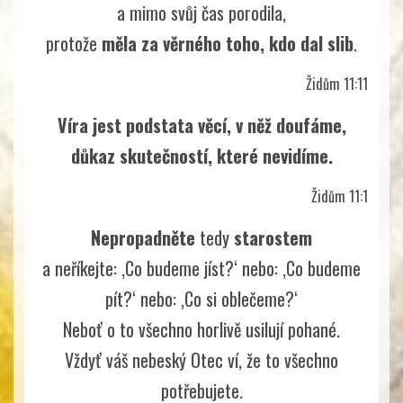
a mimo svůj čas porodila,
protože
měla za věrného toho, kdo dal slib
.
Židům 11:11
Víra jest podstata věcí, v něž doufáme,
důkaz skutečností, které nevidíme.
Židům 11:1
Nepropadněte
tedy
starostem
a neříkejte: ‚Co budeme jíst?‘ nebo: ‚Co budeme
pít?‘ nebo: ‚Co si oblečeme?‘
Neboť o to všechno horlivě usilují pohané.
Vždyť váš nebeský Otec ví, že to všechno
potřebujete.