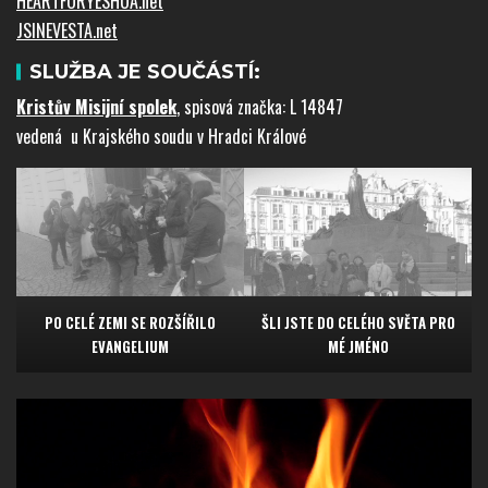
HEARTFORYESHUA.net
JSINEVESTA.net
SLUŽBA JE SOUČÁSTÍ:
Kristův Misijní spolek
, spisová značka: L 14847
vedená u Krajského soudu v Hradci Králové
ŠLI JSTE DO CELÉHO SVĚTA PRO
PO CELÉ ZEMI SE ROZŠÍŘILO
MÉ JMÉNO
EVANGELIUM