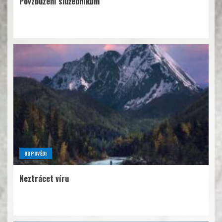
Povzbuzení služebníkům
ODPOVĚDI
Neztrácet víru