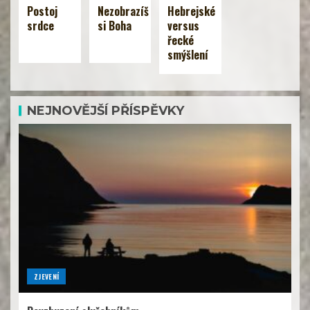
Postoj
Nezobrazíš
Hebrejské
srdce
si Boha
versus
řecké
smýšlení
NEJNOVĚJŠÍ PŘÍSPĚVKY
ZJEVENÍ