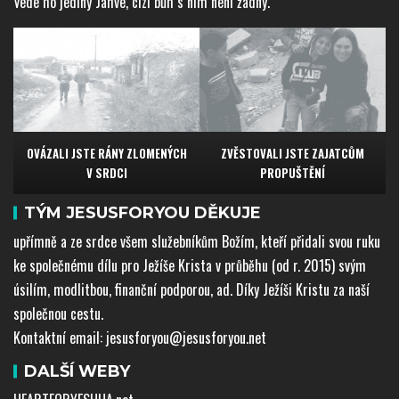
Vede ho jediný Jahve, cizí bůh s ním není žádný.
OVÁZALI JSTE RÁNY ZLOMENÝCH
ZVĚSTOVALI JSTE ZAJATCŮM
V SRDCI
PROPUŠTĚNÍ
TÝM JESUSFORYOU DĚKUJE
upřímně a ze srdce všem služebníkům Božím, kteří přidali svou ruku
ke společnému dílu pro Ježíše Krista v průběhu (od r. 2015) svým
úsilím, modlitbou, finanční podporou, ad. Díky Ježíši Kristu za naší
společnou cestu.
Kontaktní email: jesusforyou@jesusforyou.net
DALŠÍ WEBY