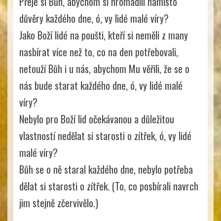
Přeje si Bůh, abychom si hromadili namísto
důvěry každého dne, ó, vy lidé malé víry?
Jako Boží lidé na poušti, kteří si neměli z many
nasbírat více než to, co na den potřebovali,
netouží Bůh i u nás, abychom Mu věřili, že se o
nás bude starat každého dne, ó, vy lidé malé
víry?
Nebylo pro Boží lid očekávanou a důležitou
vlastností nedělat si starosti o zítřek, ó, vy lidé
malé víry?
Bůh se o ně staral každého dne, nebylo potřeba
dělat si starosti o zítřek. (To, co posbírali navrch
jim stejně zčervivělo.)