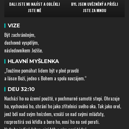
DALI JSTE
MI NAJÍST
A OBLÉKLI
BYL JSEM UVĚZNĚNÝ
A PŘIŠLI
JSTE MĚ
JSTE ZA MNOU
VIZE
Být zachráněným,
duchovně vyspělým,
následovníkem Ježíše.
HLAVNÍ MYŠLENKA
„Toužíme pomáhat lidem být v plné pravdě
a lásce Boží, jedno s Bohem a spolu navzájem.“
DEU 32:10
Nachází ho na území pouště, v pochmurné samotě stepi. Ohrazuje
ho, vychovává ho, chrání ho jako zřítelnici svého oka. Tak jako orel,
jenž bdí nad svým hnízdem, vznáší se nad svými mláďaty,
rozprostírá svá křídla a bere ho, nosí ho na své peruti.