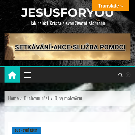
Translate »
JESUSFORYOU
Jak nalézt Krista a svou životní záchranu
Home
Duchovní růst
O, vy malověrní
DUCHOVNÍ RŮST