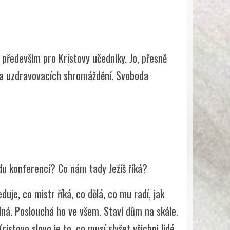
především pro Kristovy učedníky. Jo, přesně
ch a uzdravovacích shromáždění. Svoboda
adu konferencí? Co nám tady Ježíš říká?
duje, co mistr říká, co dělá, co mu radí, jak
edná. Poslouchá ho ve všem. Staví dům na skále.
ristovo slovo je to, co musí slyšet všichni lidé.