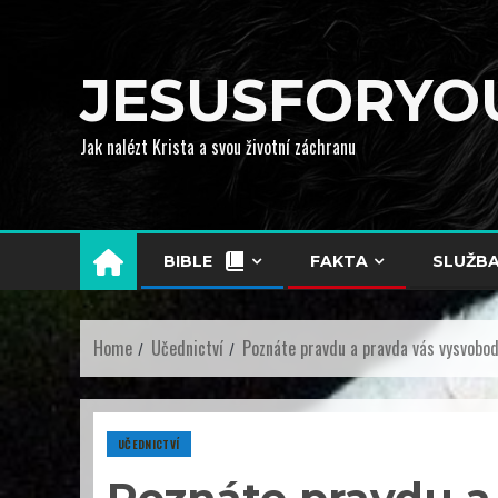
JESUSFORYO
Jak nalézt Krista a svou životní záchranu
BIBLE
FAKTA
SLUŽB
Home
Učednictví
Poznáte pravdu a pravda vás vysvobod
UČEDNICTVÍ