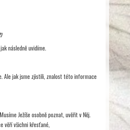
.
2)
jak následně uvidíme.
. Ale jak jsme zjistili, znalost této informace
Musíme Ježíše osobně poznat, uvěřit v Něj.
ce věří všichni křesťané,