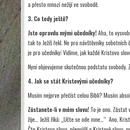
a přesto mnozí nežijí ve svobodě.
3. Co tedy ještě?
Jste opravdu mými učedníky!
Aha, to vysvob
tak to Ježíš řekl. Ne pro návštěvníky sobotníc
je pro učedníky! Vidíme, jak každé Kristovo slo
Nyní objevujeme skutečnou podstatu svobody. 
4. Jak se stát Kristovými učedníky?
Musím nejprve přečíst celou Bibli? Musím absol
Zůstanete-li v mém slovu!
To je ono. Zůstat v
žije… Ježíš říká: „Učte se ode mne…“ Ano, Krist
Čte Kristovo slovo, přemýšlí o Kristově slovu, ml