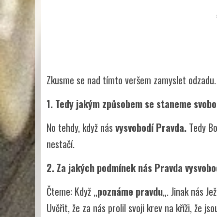
Zkusme se nad tímto veršem zamyslet odzadu. 
1. Tedy jakým způsobem se staneme svob
No tehdy, když nás
vysvobodí Pravda.
Tedy Bož
nestačí.
2. Za jakých podmínek nás Pravda vysvob
Čteme: Když „
poznáme pravdu
„. Jinak nás J
Uvěřit, že za nás prolil svoji krev na kříži, že j