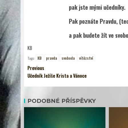
pak jste mými učedníky.
Pak poznáte Pravdu, (tedy mě –
a pak budete žít ve svobod
KB
KB
pravda
svoboda
vítězství
Tags:
Previous
Učedník Ježíše Krista a Vánoce
PODOBNÉ PŘÍSPĚVKY