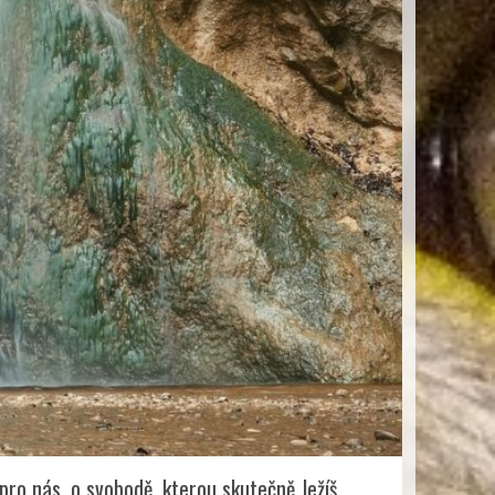
pro nás, o svobodě, kterou skutečně Ježíš