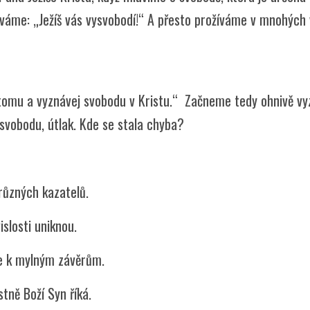
áváme: „Ježíš vás vysvobodí!“ A přesto prožíváme v mnohých 
omu a vyznávej svobodu v Kristu.“ Začneme tedy ohnivě vyzn
vobodu, útlak. Kde se stala chyba?
různých kazatelů.
slosti uniknou.
de k mylným závěrům.
stně Boží Syn říká.