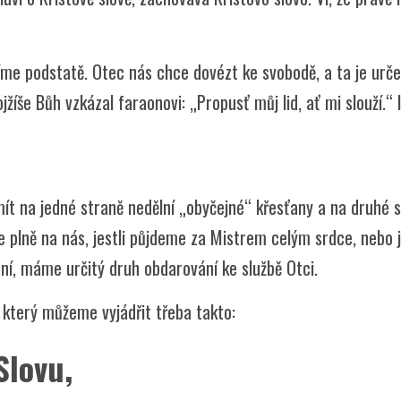
 podstatě. Otec nás chce dovézt ke svobodě, a ta je určena
jžíše Bůh vzkázal faraonovi: „Propusť můj lid, ať mi slouží.“ 
mít na jedné straně nedělní „obyčejné“ křesťany a na druhé 
 plně na nás, jestli půjdeme za Mistrem celým srdce, nebo 
ní, máme určitý druh obdarování ke službě Otci.
 který můžeme vyjádřit třeba takto:
Slovu,