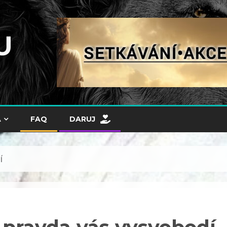
U
A
FAQ
DARUJ
í