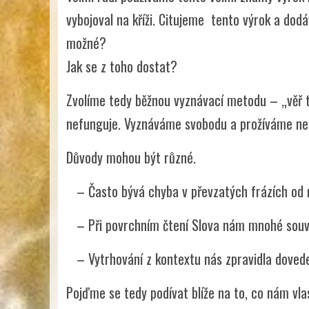
vybojoval na kříži. Citujeme tento výrok a dod
možné?
Jak se z toho dostat?
Zvolíme tedy běžnou vyznávací metodu – „věř t
nefunguje. Vyznáváme svobodu a prožíváme nes
Důvody mohou být různé.
– Často bývá chyba v převzatých frázích od 
– Při povrchním čtení Slova nám mnohé souvi
– Vytrhování z kontextu nás zpravidla dove
Pojďme se tedy podívat blíže na to, co nám vla