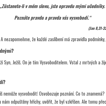
„Zůstanete-li v mém slovu, jste opravdu mými učedníky
Poznáte pravdu a pravda vás vysvobodí.“
(
Jan 8,31-3
A nezapomeňme, že každé zaslíbení má zpravidla podmínky, 
odnými?
í Syn, Ježíš. On je tím Vysvoboditelem. Vstal z mrtvých a žije
odí?
ežíš nemůže vysvobodit! Osvobozuje poznání. Co to znamená? 
sou nám odpuštěny hříchy, uvěřit, že byl vzkříšen. Ale tomu pře