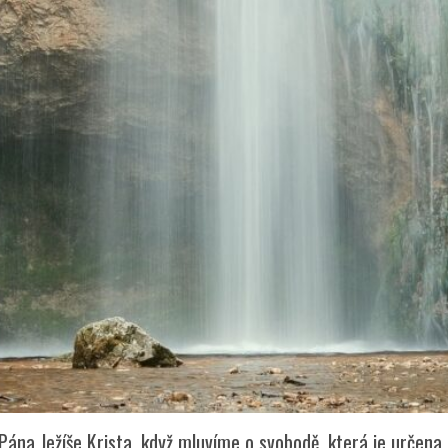
ána Ježíše Krista, když mluvíme o svobodě, která je určena 