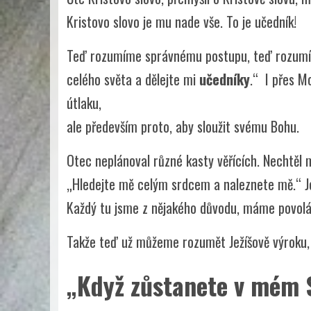
Kristovo slovo je mu nade vše. To je učedník!
Teď rozumíme správnému postupu, teď rozumíme
celého světa a dělejte mi
učedníky
.“ I přes Mo
útlaku,
ale především proto, aby sloužit svému Bohu.
Otec neplánoval různé kasty věřících. Nechtěl 
„Hledejte mě celým srdcem a naleznete mě.“ Je
Každý tu jsme z nějakého důvodu, máme povolá
Takže teď už můžeme rozumět Ježíšově výroku,
„Když zůstanete v mém 