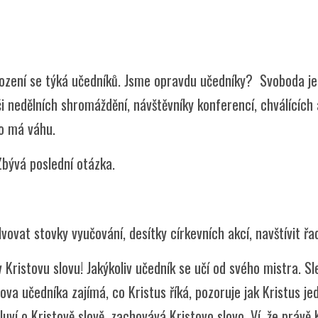
ození se týká učedníků. Jsme opravdu učedníky? Svoboda je 
h či nedělních shromáždění, návštěvníky konferencí, chválící
vo má váhu.
Zbývá poslední otázka.
vovat stovky vyučování, desítky církevních akcí, navštívit ř
 Kristovu slovu! Jakýkoliv učedník se učí od svého mistra. Sle
ova učedníka zajímá, co Kristus říká, pozoruje jak Kristus j
uví o Kristově slově, zachovává Kristovo slovo. Ví, že právě K