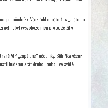
 pro učedníky. Však řekl apoštolům: „Jděte do
Izrael nebyl vysvobozen jen proto, že žil v
straně VIP „zapálené“ učedníky. Bůh říká všem:
jestli budeme stát druhou nohou ve světě.