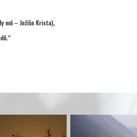
 Ježíše Krista),
ě.“